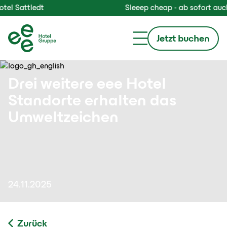
el Sattledt
Sleeep cheap - ab sofort auch
Jetzt buchen
Drei weitere eee Hotel
Standorte erhalten das
Umweltzeichen
24.11.2025
Zurück