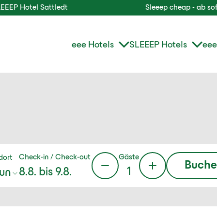
Sattledt
Sleeep cheap - ab sofort auch im
eee Hotels
SLEEEP Hotels
eee
Gäste
Check-in / Check-out
dort
Buche
1
8.8.
bis
9.8.
un