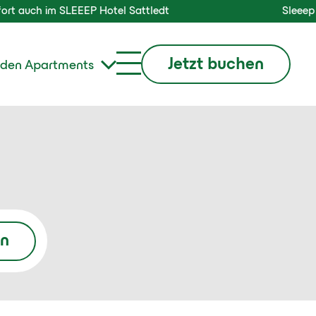
 SLEEEP Hotel Sattledt
Sleeep cheap - ab 
Jetzt buchen
den Apartments
n