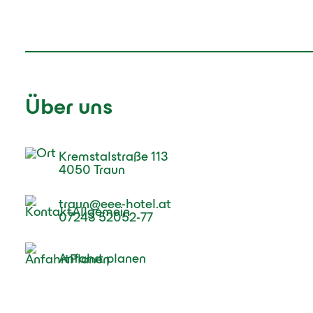
Über uns
Kremstalstraße 113
4050 Traun
traun@eee-hotel.at
07243 52052-77
Anfahrt planen