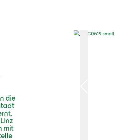
e
n die
stadt
rnt,
Linz
h mit
elle