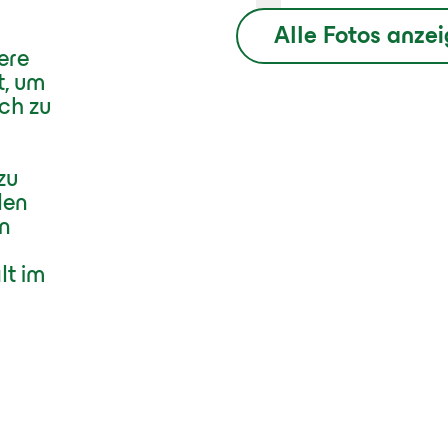
Alle Fotos anze
ere
t, um
ch zu
zu
den
In
lt im